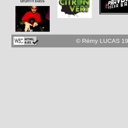
drum'n'bass
© Rémy LUCAS 19