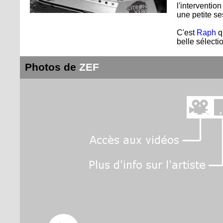
l'interventio
une petite se
C'est
Raph
q
belle sélecti
Photos de
ZEF