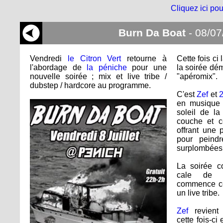
Cliquez ici pou
Burn Da Boat
- 08/07
Vendredi
le Citron Vert
retourne à
Cette fois ci
l'abordage de
la péniche
pour une
la soirée dé
nouvelle soirée ; mix et live tribe /
"apéromix".
dubstep / hardcore au programme.
C'est
Zef
et
en musique 
soleil de la
couche et c
offrant une 
pour peind
surplombées p
La soirée c
cale de 
commence ce
un live tribe.
Zef
revient
cette fois-ci