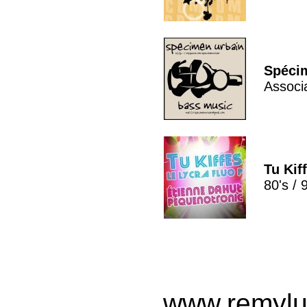
Spéci
Associ
Tu Kif
80's / 
www.remylu