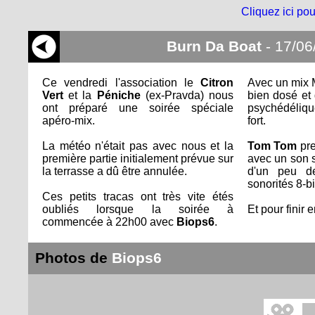
Cliquez ici pou
Burn Da Boat
- 17/06
Ce vendredi l'association le
Citron
Avec un mix 
Vert
et la
Péniche
(ex-Pravda) nous
bien dosé et
ont préparé une soirée spéciale
psychédéliqu
apéro-mix.
fort.
La météo n'était pas avec nous et la
Tom Tom
pre
première partie initialement prévue sur
avec un son s
la terrasse a dû être annulée.
d'un peu d
sonorités 8-bi
Ces petits tracas ont très vite étés
oubliés lorsque la soirée à
Et pour finir 
commencée à 22h00 avec
Biops6
.
Photos de
Biops6