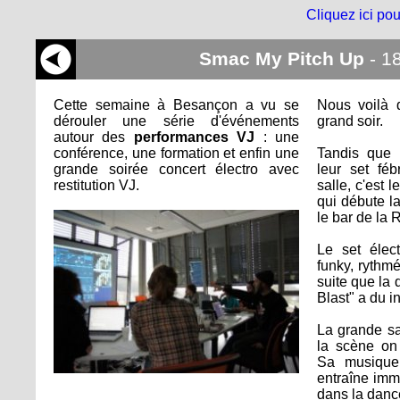
Cliquez ici pou
Smac My Pitch Up
- 1
Cette semaine à Besançon a vu se
Nous voilà 
dérouler une série d'événements
grand soir.
autour des
performances VJ
: une
conférence, une formation et enfin une
Tandis que l
grande soirée concert électro avec
leur set fé
restitution VJ.
salle, c'est 
qui débute l
le bar de la 
Le set élec
funky, rythmé
suite que la 
Blast" a du i
La grande sa
la scène o
Sa musique 
entraîne imm
dans la danc