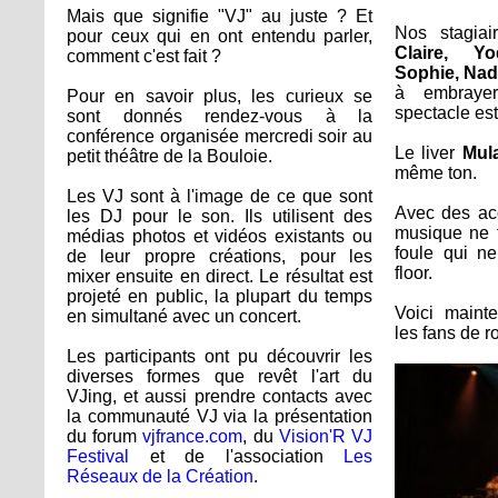
Mais que signifie "VJ" au juste ? Et
Nos stagia
pour ceux qui en ont entendu parler,
Claire, Yo
comment c'est fait ?
Sophie, Nad
à embraye
Pour en savoir plus, les curieux se
spectacle est
sont donnés rendez-vous à la
conférence organisée mercredi soir au
Le liver
Mul
petit théâtre de la Bouloie.
même ton.
Les VJ sont à l'image de ce que sont
Avec des ac
les DJ pour le son. Ils utilisent des
musique ne t
médias photos et vidéos existants ou
foule qui n
de leur propre créations, pour les
floor.
mixer ensuite en direct. Le résultat est
projeté en public, la plupart du temps
Voici mainte
en simultané avec un concert.
les fans de ro
Les participants ont pu découvrir les
diverses formes que revêt l'art du
VJing, et aussi prendre contacts avec
la communauté VJ via la présentation
du forum
vjfrance.com
, du
Vision'R VJ
Festival
et de l'association
Les
Réseaux de la Création
.