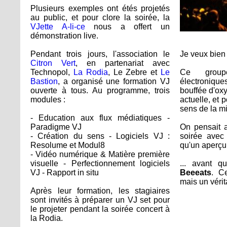
Plusieurs exemples ont étés projetés
au public, et pour clore la soirée, la
VJette A-li-ce
nous a offert un
démonstration live.
Pendant trois jours, l'association le
Je veux bien
Citron Vert
, en partenariat avec
Technopol,
La Rodia
, Le Zebre et
Le
Ce group
Bastion
, a organisé une formation VJ
électronique
ouverte à tous. Au programme, trois
bouffée d'ox
modules :
actuelle, et 
sens de la m
- Education aux flux médiatiques -
Paradigme VJ
On pensait a
- Création du sens - Logiciels VJ :
soirée avec 
Resolume et Modul8
qu'un aperçu.
- Vidéo numérique & Matière première
visuelle - Perfectionnement logiciels
... avant 
VJ - Rapport in situ
Beeeats
. C
mais un vérit
Après leur formation, les stagiaires
sont invités à préparer un VJ set pour
le projeter pendant la soirée concert à
la Rodia.