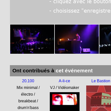
Ont contribués à
cet événement
20.100
A-li-ce
Le Bastion
Mix minimal /
VJ / Vidéomaker
électro /
breakbeat /
drum'n'bass